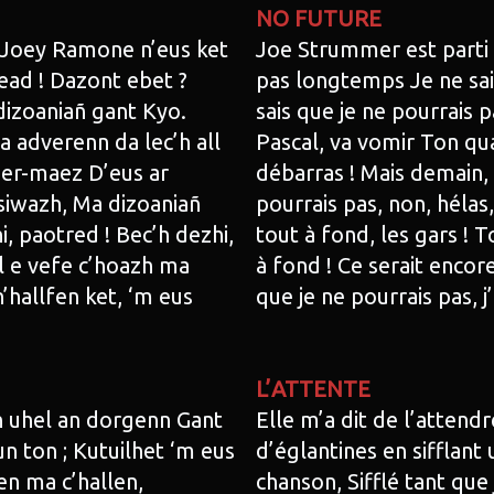
NO FUTURE
 Joey Ramone n’eus ket
Joe Strummer est parti
dead ! Dazont ebet ?
pas longtemps Je ne sais
dizoaniañ gant Kyo.
sais que je ne pourrais 
a adverenn da lec’h all
Pascal, va vomir Ton qu
 er-maez D’eus ar
débarras ! Mais demain, 
 siwazh, Ma dizoaniañ
pourrais pas, non, hélas
i, paotred ! Bec’h dezhi,
tout à fond, les gars ! To
ll e vefe c’hoazh ma
à fond ! Ce serait encor
’hallfen ket, ‘m eus
que je ne pourrais pas, 
L’ATTENTE
n uhel an dorgenn Gant
Elle m’a dit de l’attend
n ton ; Kutuilhet ‘m eus
d’églantines en sifflant u
en ma c’hallen,
chanson, Sifflé tant que