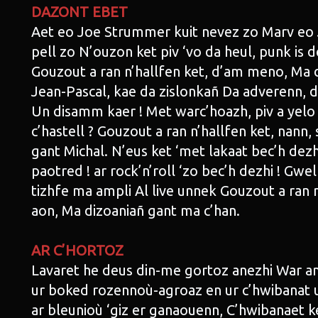
DAZONT EBET
Aet eo Joe Strummer kuit nevez zo Marv eo
pell zo N’ouzon ket piv ‘vo da heul, punk is 
Gouzout a ran n’hallfen ket, d’am meno, Ma 
Jean-Pascal, kae da zislonkañ Da adverenn, d
Un disamm kaer ! Met warc’hoazh, piv a yelo
c’hastell ? Gouzout a ran n’hallfen ket, nann,
gant Michal. N’eus ket ‘met lakaat bec’h dezh
paotred ! ar rock’n’roll ‘zo bec’h dezhi ! Gwe
tizhfe ma ampli Al live unnek Gouzout a ran n
aon, Ma dizoaniañ gant ma c’han.
AR C’HORTOZ
Lavaret he deus din-me gortoz anezhi War a
ur boked rozennoù-agroaz en ur c’hwibanat u
ar bleunioù ‘giz er ganaouenn, C’hwibanaet k