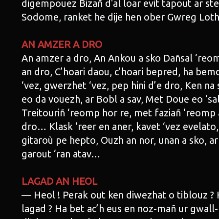
digempouez Bizañ d'al loar evit tapout ar ste
Sodome, ranket he dije hen ober Gwreg Loth
AN AMZER A DRO
An amzer a dro, An Ankou a sko Dañsal ‘reo
an dro, C’hoari daou, c’hoari bepred, ha be
‘vez, gwerzhet ‘vez, pep hini d’e dro, Ken n
eo da vouezh, ar Bobl a sav, Met Doue eo ‘sal
Treitouriñ ‘reomp hor re, met faziañ ‘reomp
dro… Klask ‘reer en aner, kavet ‘vez evelato, 
gitaroù pe hepto, Ouzh an nor, unan a sko, ar
garout ‘ran atav…
LAGAD AN HEOL
— Heol ! Perak out ken diwezhat o tiblouz ?
lagad ? Ha bet ac’h eus en noz-mañ ur gwall