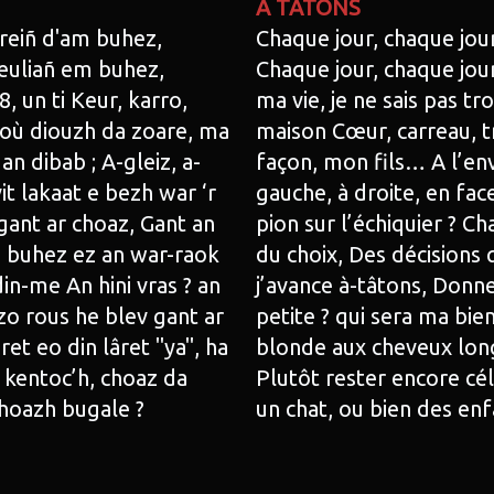
À TÂTONS
reiñ d'am buhez,
Chaque jour, chaque jou
euliañ em buhez,
Chaque jour, chaque jou
,8, un ti Keur, karro,
ma vie, je ne sais pas tr
ñsoù diouzh da zoare, ma
maison Cœur, carreau, tr
n dibab ; A-gleiz, a-
façon, mon fils… A l’enver
t lakaat e bezh war ‘r
gauche, à droite, en fac
ant ar choaz, Gant an
pion sur l’échiquier ? Ch
m buhez ez an war-raok
du choix, Des décisions 
in-me An hini vras ? an
j’avance à-tâtons, Donne
 zo rous he blev gant ar
petite ? qui sera ma bie
ret eo din lâret "ya", ha
blonde aux cheveux longs 
 kentoc’h, choaz da
Plutôt rester encore céli
’hoazh bugale ?
un chat, ou bien des enf