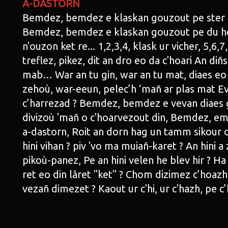
A-DASTORN
Bemdez, bemdez e klaskan gouzout pe ster 
Bemdez, bemdez e klaskan gouzout pe du h
n'ouzon ket re... 1,2,3,4, klask ur vicher, 5,6,7
treflez, pikez, dit an dro eo da c'hoari An di
mab… War an tu gin, war an tu mat, diaes eo a
zehoù, war-eeun, pelec’h ‘mañ ar plas mat Evi
c’harrezad ? Bemdez, bemdez e vevan diaes g
divizoù 'mañ o c'hoarvezout din, Bemdez, e
a-dastorn, Roit an dorn hag un tamm sikour d
hini vihan ? piv 'vo ma muiañ-karet ? An hini a
pikoù-panez, Pe an hini velen he blev hir ? Ha 
ret eo din lâret "ket" ? Chom dizimez c’hoazh
vezañ dimezet ? Kaout ur c'hi, ur c'hazh, pe c