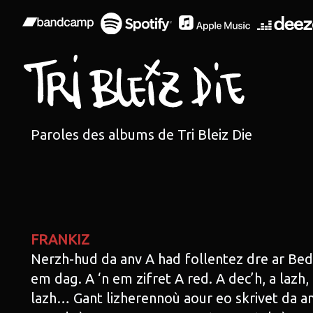
Paroles des albums de Tri Bleiz Die
FRANKIZ
Nerzh-hud da anv A had follentez dre ar Bed 
em dag. A ‘n em zifret A red. A dec’h, a lazh
lazh… Gant lizherennoù aour eo skrivet da a