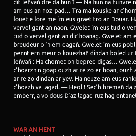
dit leñvañ dre da hun ? — Na hun na hunvre na
am eus an noz-pad… Tra ma kouske ar c’hor
louet e lore me ‘m eus graet tro an Douar. 
vervel gant an naon. Gwelet ‘m eus tud o verv
tud o vervel gant an dic’hoanag. Gwelet am e
breudeur o ‘n em dagañ. Gwelet ‘m eus pobl
penntiern meur o kouezhañ dindan boled ur f
leñvañ : Ha chomet on bepred digas… Gwelet
c’hoarzhin goap ouzh ar re zo er boan, ouzh 
ar re zo dindan ar yev. Ha neuze am eus ranke
c’hoazh va lagad. — Heol ! Sec’h bremañ da z
emberr, a vo dous D’az lagad ruz hag entan
WAR AN HENT