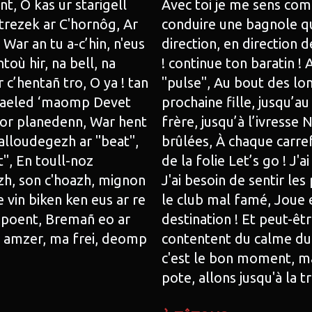
t, O kas ur starigell
Avec toi je me sens comm
etrezek ar C'hornôg, Ar
conduire une bagnole qui
! War an tu a-c’hin, n'eus
direction, en direction d
toù hir, na bell, na
! continue ton baratin ! A
 c’hentañ tro, O ya ! tan
"pulse", Au bout des long
n aeled ‘maomp Devet
prochaine fille, jusqu’a
hor planedenn, War hent
frère, jusqu’à l’ivress
alloudegezh ar "beat",
brûlées, À chaque carref
, En toull-noz
de la folie Let’s go ! J'a
zh, son c'hoazh, mignon
J'ai besoin de sentir les
e vin biken ken eus ar re
le club mal famé, Joue en
o poent, Bremañ eo ar
destination ! Et peut-êtr
 amzer, ma frei, deomp
contentent du calme du 
c'est le bon moment, ma
pote, allons jusqu'à la t