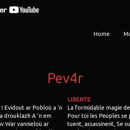
Home
Mu
Pev4r
LIBERTE
! Evidout ar Pobloù a ‘n
La formidable magie de
, a drouklazh A ‘n em
Pour toi les Peuples se 
nv War vannieloù ar
tuent, assassinent, Se s