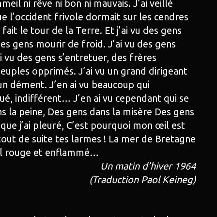
il ni rêve ni bon ni mauvais. J’ai veillé
e l’occident frivole dormait sur les cendres
i fait le tour de la Terre. Et j’ai vu des gens
des gens mourir de froid. J’ai vu des gens
i vu des gens s’entretuer, des frères
 peuples opprimés. J’ai vu un grand dirigeant
un dément. J’en ai vu beaucoup qui
inué, indifférent… J’en ai vu cependant qui se
 la peine, Des gens dans la misère Des gens
s que j’ai pleuré, C’est pourquoi mon œil est
tout de suite tes larmes ! La mer de Bretagne
il rouge et enflammé…
Un matin d’hiver 1964
(Traduction Paol Keineg)