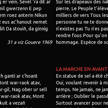
r vein. Sevel ‘ra dit ar
Sur les drapeaux des nat
mil gwerzenn E pep
pierre. Le Peuple t’élè
em roez anterin Nikun
milliers de vers Tous le
ez eus ac’hanout nemet
personne tu ne te donne
iñ Da stouiñ, da ginnig
n’existes pas Tu n’es p
rendre fous Pour qu’on 
31 a viz Gouere 1969
hommage. Espèce de sor
LA MARCHE EN AVANT
 ganti ar c'hoant
En statue de sel a été 
 Mont war-raok atav,
Oui, voulant revenir à m
-gil, Nag ober ur sell
temps. Ne jamais, ne jam
 war-raok atav, Mont
arrière ; Oublier le pas
kuit a vezañ
Surtout avancer pour ne 