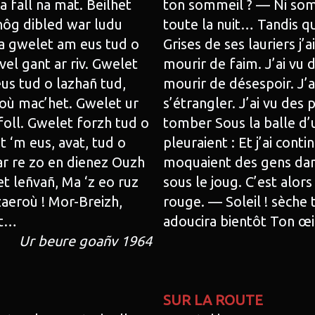
 fall na mat. Beilhet
ton sommeil ? — Ni somme
nôg dibled war ludu
toute la nuit… Tandis qu
Ha gwelet am eus tud o
Grises de ses lauriers j’a
el gant ar riv. Gwelet
mourir de faim. J’ai vu 
us tud o lazhañ tud,
mourir de désespoir. J’a
où mac’het. Gwelet ur
s’étrangler. J’ai vu des
oll. Gwelet forzh tud o
tomber Sous la balle d’
 ‘m eus, avat, tud o
pleuraient : Et j’ai cont
ar re zo en dienez Ouzh
moquaient des gens dans
t leñvañ, Ma ‘z eo ruz
sous le joug. C’est alor
aeroù ! Mor-Breizh,
rouge. — Soleil ! sèche 
et…
adoucira bientôt Ton œ
Ur beure goañv 1964
SUR LA ROUTE