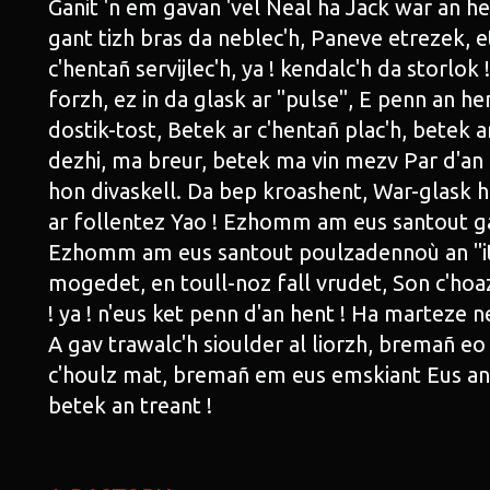
Ganit 'n em gavan 'vel Neal ha Jack war an hen
gant tizh bras da neblec'h, Paneve etrezek, 
c'hentañ servijlec'h, ya ! kendalc'h da storlok 
forzh, ez in da glask ar "pulse", E penn an hen
dostik-tost, Betek ar c'hentañ plac'h, betek ar
dezhi, ma breur, betek ma vin mezv Par d'a
hon divaskell. Da bep kroashent, War-glask 
ar follentez Yao ! Ezhomm am eus santout g
Ezhomm am eus santout poulzadennoù an "it"
mogedet, en toull-noz fall vrudet, Son c'hoa
! ya ! n'eus ket penn d'an hent ! Ha marteze n
A gav trawalc'h sioulder al liorzh, bremañ e
c'houlz mat, bremañ em eus emskiant Eus an
betek an treant !