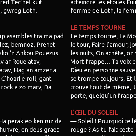
red Tec’hel kuit
atteindre les étoiles Fu
, gwreg Loth.
femme de Loth, la fem
LE TEMPS TOURNE
mp asambles tra ma pad
Le temps tourne, La Mo
mdez, bemnoz, Prenet
le tour, Faire l’amour, j
a sko ‘n Ankou Pouezus
les nuits, On achète, on
v ar Roue atav,
Mort frappe… Ta voix es
 atav, Hag an amzer a
Dieu en personne sauve t
C’hoari e roll, gant
se trompe toujours, Et 
 rock a zo marv, Da
trouve tout de même, Jo
porte, quelqu’un frappe
L’ŒIL DU SOLEIL
 Ha perak eo ken ruz da
— Soleil ! Pourquoi te lè
-hunvre, en deus graet
rouge ? As-tu fait cette