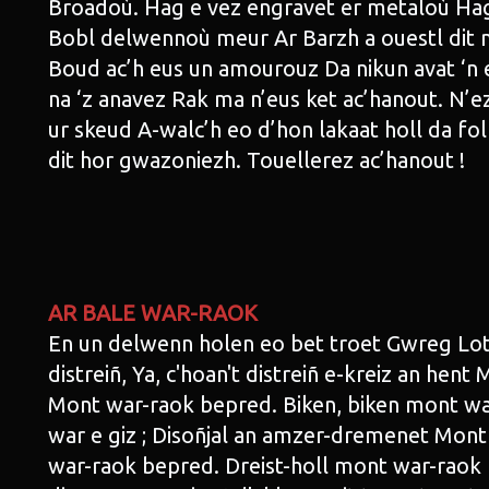
Broadoù. Hag e vez engravet er metaloù Hag e
Bobl delwennoù meur Ar Barzh a ouestl dit 
Boud ac’h eus un amourouz Da nikun avat ‘n 
na ‘z anavez Rak ma n’eus ket ac’hanout. N’
ur skeud A-walc’h eo d’hon lakaat holl da foll
dit hor gwazoniezh. Touellerez ac’hanout !
AR BALE WAR-RAOK
En un delwenn holen eo bet troet Gwreg Loth
distreiñ, Ya, c'hoan't distreiñ e-kreiz an hent
Mont war-raok bepred. Biken, biken mont war
war e giz ; Disoñjal an amzer-dremenet Mont
war-raok bepred. Dreist-holl mont war-raok 